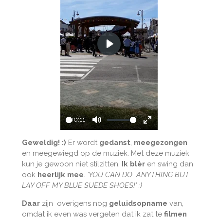
P
l
a
y
00:11
P
M
E
l
u
n
Geweldig! :)
Er wordt
gedanst
,
meegezongen
en meegewiegd op de muziek. Met deze muziek
a
t
t
kun je gewoon niet stilzitten.
Ik blèr
en swing dan
y
e
e
ook
heerlijk mee
.
‘YOU CAN DO ANYTHING BUT
r
LAY OFF MY BLUE SUEDE SHOES!’ :)
f
u
Daar
zijn overigens nog
geluidsopname
van,
omdat ik even was vergeten dat ik zat te
filmen
l