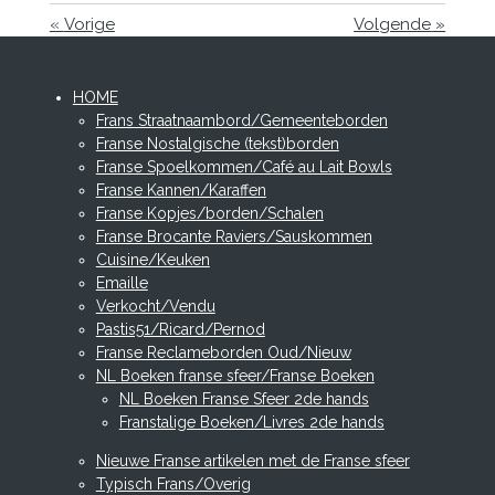
«
Vorige
Volgende
»
HOME
Frans Straatnaambord/Gemeenteborden
Franse Nostalgische (tekst)borden
Franse Spoelkommen/Café au Lait Bowls
Franse Kannen/Karaffen
Franse Kopjes/borden/Schalen
Franse Brocante Raviers/Sauskommen
Cuisine/Keuken
Emaille
Verkocht/Vendu
Pastis51/Ricard/Pernod
Franse Reclameborden Oud/Nieuw
NL Boeken franse sfeer/Franse Boeken
NL Boeken Franse Sfeer 2de hands
Franstalige Boeken/Livres 2de hands
Nieuwe Franse artikelen met de Franse sfeer
Typisch Frans/Overig