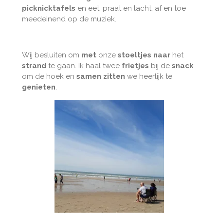
picknicktafels
en eet, praat en lacht, af en toe
l
meedeinend op de muziek.
s
c
r
Wij besluiten om
met
onze
stoeltjes
naar
het
e
strand
te gaan. Ik haal twee
frietjes
bij de
snack
e
om de hoek en
samen zitten
we heerlijk te
n
genieten
.