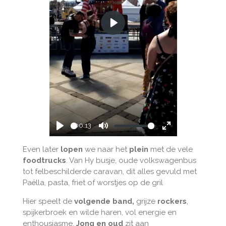
P
l
a
y
00:13
P
M
E
l
u
n
Even later
lopen
we naar het
plein
met de vele
foodtrucks
. Van Hy busje, oude volkswagenbus
a
t
t
tot felbeschilderde caravan, dit alles gevuld met
y
e
e
Paëlla, pasta, friet of worstjes op de gril
r
f
Hier speelt de
volgende band,
grijze
rockers
,
u
spijkerbroek en wilde haren, vol energie en
enthousiasme.
Jong en oud
zit aan
l