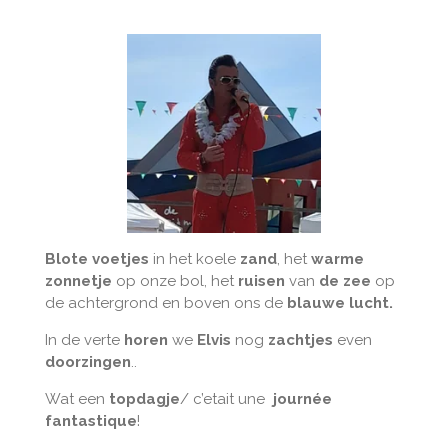
Blote
voetjes
in het koele
zand
, het
warme
zonnetje
op onze bol, het
ruisen
van
de zee
op
de achtergrond en boven ons de
blauwe lucht.
In de verte
horen
we
Elvis
nog
zachtjes
even
doorzingen
..
Wat een
topdagje
/ c’etait une
journée
fantastique
!