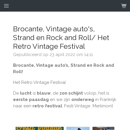
Ga
direct
naar
de
Brocante, Vintage auto's,
hoofdinhoud
Strand en Rock and Roll/ Het
Retro Vintage Festival
Gepubliceerd op 23 april 2022 om 14:11
Brocante, Vintage auto’s, Strand en Rock and
Roll!
Het Retro Vintage Festival
De
lucht
is
blauw
, de
zon
schijnt
volop, het is
eerste paasdag
en we zijn
onderweg
in Frankrijk
naar een
retro festival
, Festi Vintage Merlimont