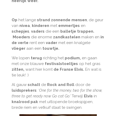
heerlijk weer.
Op
het lange
strand
zonnende mensen
, de geur
van
nivea
,
kinderen
met
emmertjes
en
schepjes
,
vaders
die een
balletje trappen.
Moeders
die enorme
zandkastelen
maken en
in
de verte
rent een
vader
met een knalgele
vlieger
aan een
touwtje.
We lopen
terug
richting het
podium,
en gaan
met onze blauwe
festivalstoeltjes
op het gras
zitten,
want hier komt
de Franse Elvis.
En wat is
tie leuk! :)
Al gauw
schalt
de
Rock and Roll
door de
luidsprekers
:
‘One for the money, two for the show,
three to get ready now Go cat Go.’
Terwijl
Elvis
in
knalrood pak
met uitlopende broekspijpen,
brede riem en vetkuif staat te swingen.