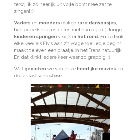
terwijl ik zo heerlijk uit volle borst mee zat te
l
zingen! :)
s
c
Vaders
en
moeders
maken
rare danspasjes
,
r
hun puberkinderen rollen met hun ogen.:) Jonge
kinderen
springen
vrolijk
in het rond.
En zo leuk,
e
elke keer als Elvis aan z’n volgende liedje begint
e
maakt tie even een praatje, in het Frans natuurlijk!
n
En dat klinkt iedere keer weer zo grappig! :)
Wat
genieten
we van deze
heerlijke muziek
en
de fantastische
sfeer
.