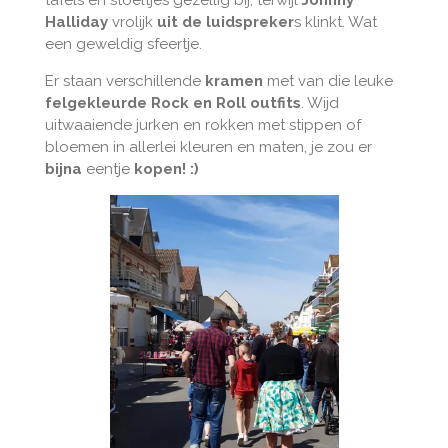
tafels en stoeltjes gezellig bij, terwijl
Johnny
Halliday
vrolijk
uit de luidspreker
s klinkt. Wat
een geweldig sfeertje.
Er staan verschillende
kramen
met van die leuke
felgekleurde Rock en Roll outfits
. Wijd
uitwaaiende jurken en rokken met stippen of
bloemen in allerlei kleuren en maten, je zou er
bijna
eentje
kopen! :)