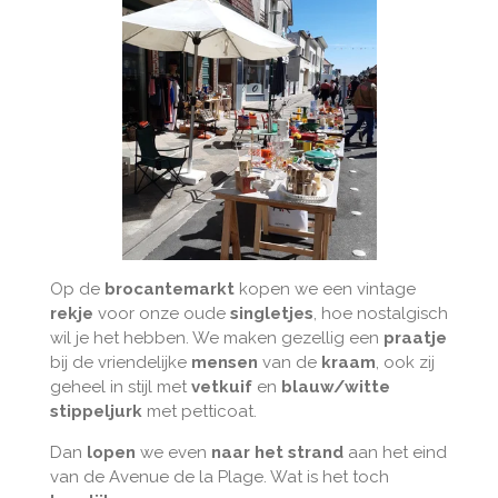
Op de
brocantemarkt
kopen we een vintage
rekje
voor onze oude
singletjes
, hoe nostalgisch
wil je het hebben. We maken gezellig een
praatje
bij de vriendelijke
mensen
van de
kraam
, ook zij
geheel in stijl met
vetkuif
en
blauw/witte
stippeljurk
met petticoat.
Dan
lopen
we even
naar het strand
aan het eind
van de Avenue de la Plage. Wat is het toch