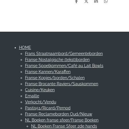
D
D
S
D
e
e
h
e
l
e
a
l
e
l
r
e
n
e
n
HOME
Frans Straatnaambord/Gemeenteborden
Franse Nostalgische (tekst)borden
Franse Spoelkommen/Café au Lait Bowls
Franse Kannen/Karaffen
Franse Kopjes/borden/Schalen
Franse Brocante Raviers/Sauskommen
Cuisine/Keuken
Emaille
Verkocht/Vendu
Pastis51/Ricard/Pernod
Franse Reclameborden Oud/Nieuw
NL Boeken franse sfeer/Franse Boeken
NL Boeken Franse Sfeer 2de hands