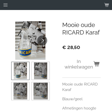
Ga
direct
naar
de
Mooie oude
hoofdinhoud
RICARD Karaf
€ 28,50
In
winkelwagen
Mooie oude RICARD
Karaf
Blauw/geel
Afmetingen hoogte