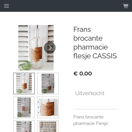
Ga
direct
naar
de
Frans
hoofdinhoud
brocante
pharmacie
flesje CASSIS
€ 0,00
Uitverkocht
Frans brocante
pharmacie Flesje