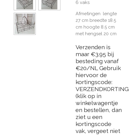
6 vaks
Afmetingen lengte
27 cm breedte 18.5
cm hoogte 8.5 cm
met hengsel 20 cm
Verzenden is
maar €3.95 bij
besteding vanaf
€20/NL Gebruik
hiervoor de
kortingscode:
VERZENDKORTING
(klik op in
winkelwagentje
en bestellen, dan
ziet u een
kortingscode
vak, vergeet niet