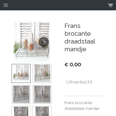
Ga
direct
naar
de
Frans
hoofdinhoud
brocante
draadstaal
mandje
€ 0,00
Uitverkocht
Frans brocante
draadstaal mandje