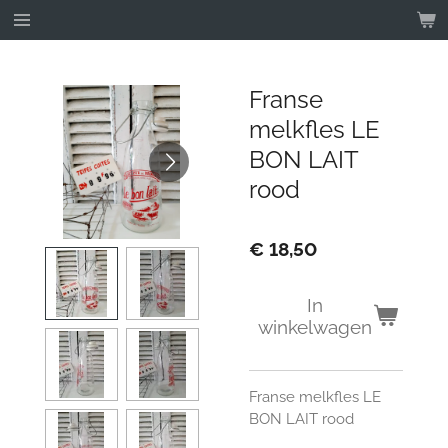
Ga
direct
naar
de
Franse
hoofdinhoud
melkfles LE
BON LAIT
rood
€ 18,50
In
winkelwagen
Franse melkfles LE
BON LAIT rood