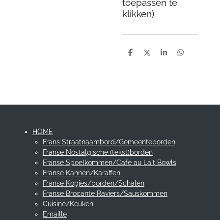
toepassen te
klikken)
D
D
S
D
e
e
h
e
l
e
a
l
e
l
r
e
n
e
n
HOME
Frans Straatnaambord/Gemeenteborden
Franse Nostalgische (tekst)borden
Franse Spoelkommen/Café au Lait Bowls
Franse Kannen/Karaffen
Franse Kopjes/borden/Schalen
Franse Brocante Raviers/Sauskommen
Cuisine/Keuken
Emaille