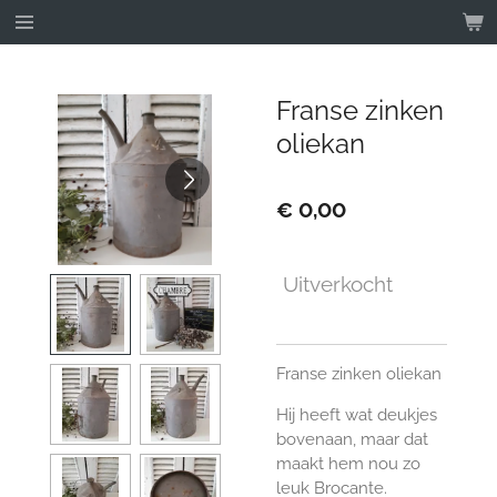
Ga
direct
naar
de
Franse zinken
hoofdinhoud
oliekan
€ 0,00
Uitverkocht
Franse zinken oliekan
Hij heeft wat deukjes
bovenaan, maar dat
maakt hem nou zo
leuk Brocante.