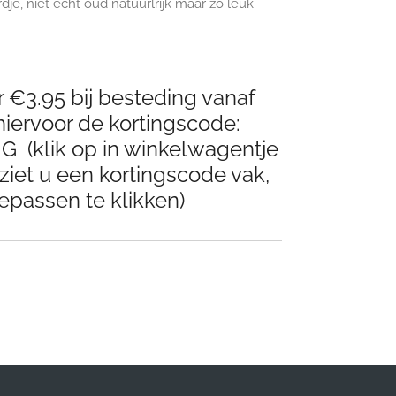
, niet echt oud natuurlrijk maar zo leuk
 €3.95 bij besteding vanaf
iervoor de kortingscode:
(klik op in winkelwagentje
ziet u een kortingscode vak,
epassen te klikken)