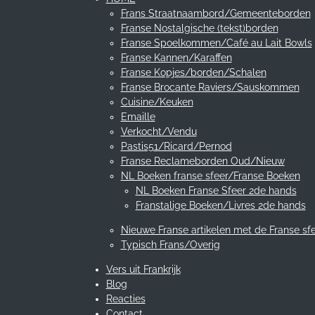
Frans Straatnaambord/Gemeenteborden
Franse Nostalgische (tekst)borden
Franse Spoelkommen/Café au Lait Bowls
Franse Kannen/Karaffen
Franse Kopjes/borden/Schalen
Franse Brocante Raviers/Sauskommen
Cuisine/Keuken
Emaille
Verkocht/Vendu
Pastis51/Ricard/Pernod
Franse Reclameborden Oud/Nieuw
NL Boeken franse sfeer/Franse Boeken
NL Boeken Franse Sfeer 2de hands
Franstalige Boeken/Livres 2de hands
Nieuwe Franse artikelen met de Franse sf
Typisch Frans/Overig
Vers uit Frankrijk
Blog
Reacties
Contact