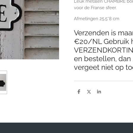
Leuk metalen CHAMBRE bordje
voor de Franse sfeer.
Afmetingen 25.5*8 cm
Verzenden is maar
€20/NL Gebruik h
VERZENDKORTING 
en bestellen, dan 
vergeet niet op to
D
D
S
e
e
h
l
e
a
e
l
r
n
e