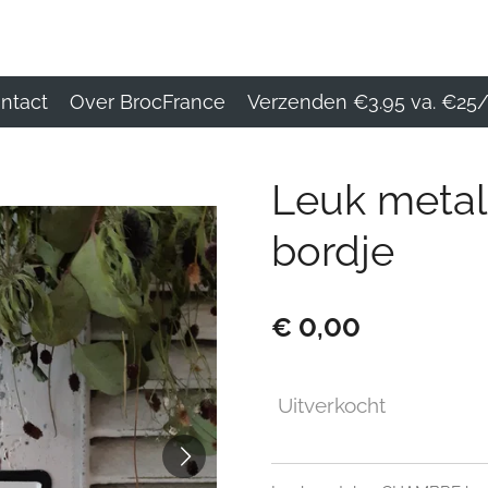
ntact
Over BrocFrance
Verzenden €3.95 va. €25/
Leuk meta
bordje
€ 0,00
Uitverkocht