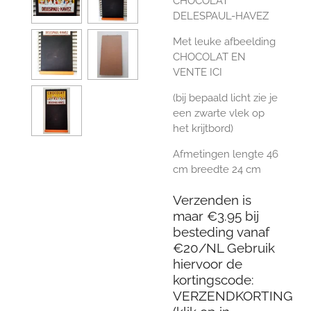
CHOCOLAT
DELESPAUL-HAVEZ
Met leuke afbeelding
CHOCOLAT EN
VENTE ICI
(bij bepaald licht zie je
een zwarte vlek op
het krijtbord)
Afmetingen lengte 46
cm breedte 24 cm
Verzenden is
maar €3.95 bij
besteding vanaf
€20/NL Gebruik
hiervoor de
kortingscode:
VERZENDKORTING