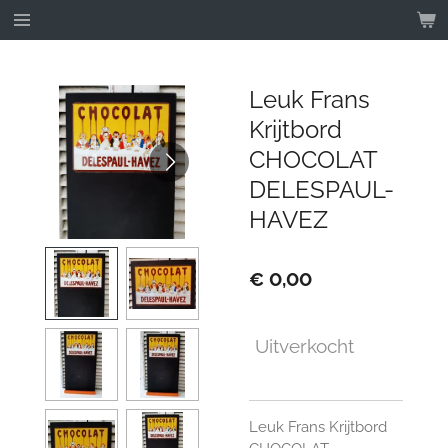
Ga
direct
naar
de
Leuk Frans
hoofdinhoud
Krijtbord
CHOCOLAT
DELESPAUL-
HAVEZ
€ 0,00
Uitverkocht
Leuk Frans Krijtbord