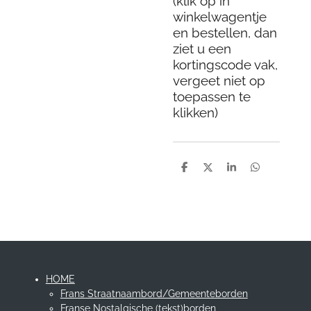
(klik op in
winkelwagentje
en bestellen, dan
ziet u een
kortingscode vak,
vergeet niet op
toepassen te
klikken)
D
D
S
D
e
e
h
e
l
e
a
l
e
l
r
e
n
e
n
HOME
Frans Straatnaambord/Gemeenteborden
Franse Nostalgische (tekst)borden