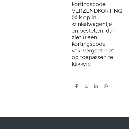
kortingscode:
VERZENDKORTING
(klik op in
winkelwagentje
en bestellen, dan
ziet u een
kortingscode
vak, vergeet niet
op toepassen te
klikken)
D
D
S
D
e
e
h
e
l
e
a
l
e
l
r
e
n
e
n