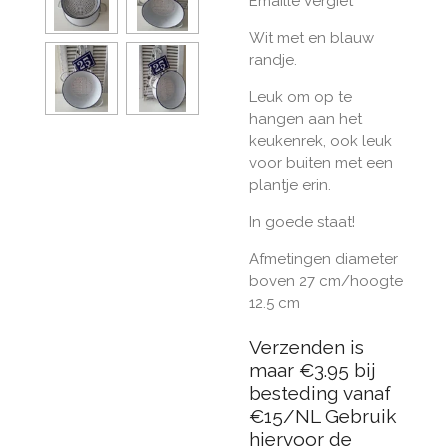
Emaille Vergiet
Wit met en blauw
randje.
Leuk om op te
hangen aan het
keukenrek, ook leuk
voor buiten met een
plantje erin.
In goede staat!
Afmetingen diameter
boven 27 cm/hoogte
12.5 cm
Verzenden is
maar €3.95 bij
besteding vanaf
€15/NL Gebruik
hiervoor de