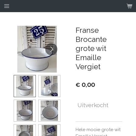
Ga
direct
naar
de
Franse
hoofdinhoud
Brocante
grote wit
Emaille
Vergiet
€ 0,00
Uitverkocht
Hele mooie grote wit