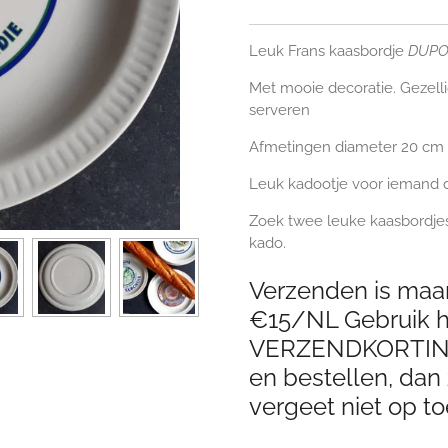
Leuk Frans kaasbordje
DUPON
Met mooie decoratie. Gezelli
serveren
Afmetingen diameter 20 cm
Leuk kadootje voor iemand di
Zoek twee leuke kaasbordjes 
kado.
Verzenden is maar
€15/NL Gebruik hi
VERZENDKORTING 
en bestellen, dan 
vergeet niet op to