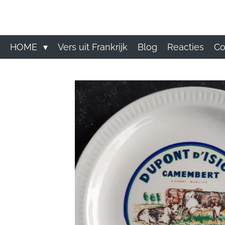
Ga
direct
naar
de
HOME
Vers uit Frankrijk
Blog
Reacties
Co
hoofdinhoud