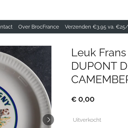
ntact
Over BrocFrance
Verzenden €3.95 va. €25/
Leuk Frans
DUPONT D'
CAMEMBE
€ 0,00
Uitverkocht