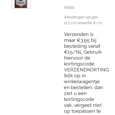
PARIS
Afmetingen lengte
11.5 cm breedte 8 cm
Verzenden is
maar €3.95 bij
besteding vanaf
€15/NL Gebruik
hiervoor de
kortingscode:
VERZENDKORTING
(klik op in
winkelwagentje
en bestellen, dan
ziet u een
kortingscode
vak, vergeet niet
op toepassen te