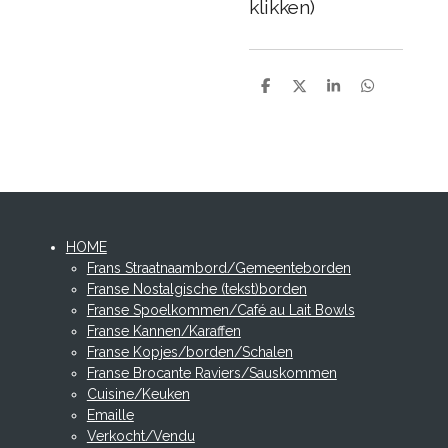
klikken)
D
D
S
D
e
e
h
e
l
e
a
l
e
l
r
e
n
e
n
HOME
Frans Straatnaambord/Gemeenteborden
Franse Nostalgische (tekst)borden
Franse Spoelkommen/Café au Lait Bowls
Franse Kannen/Karaffen
Franse Kopjes/borden/Schalen
Franse Brocante Raviers/Sauskommen
Cuisine/Keuken
Emaille
Verkocht/Vendu