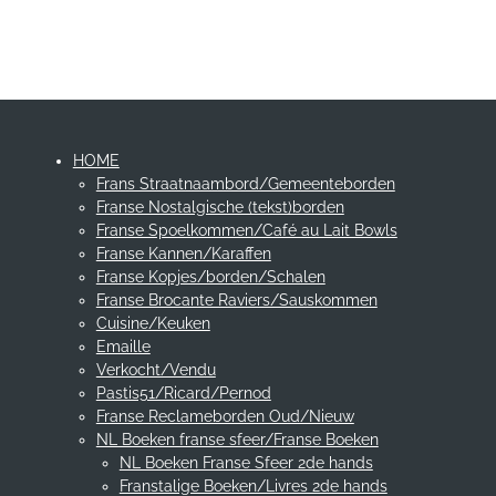
e
e
h
e
l
e
a
l
e
l
r
e
n
e
n
HOME
Frans Straatnaambord/Gemeenteborden
Franse Nostalgische (tekst)borden
Franse Spoelkommen/Café au Lait Bowls
Franse Kannen/Karaffen
Franse Kopjes/borden/Schalen
Franse Brocante Raviers/Sauskommen
Cuisine/Keuken
Emaille
Verkocht/Vendu
Pastis51/Ricard/Pernod
Franse Reclameborden Oud/Nieuw
NL Boeken franse sfeer/Franse Boeken
NL Boeken Franse Sfeer 2de hands
Franstalige Boeken/Livres 2de hands