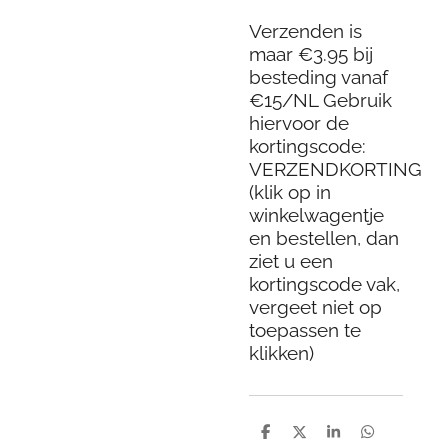
Verzenden is
maar €3.95 bij
besteding vanaf
€15/NL Gebruik
hiervoor de
kortingscode:
VERZENDKORTING
(klik op in
winkelwagentje
en bestellen, dan
ziet u een
kortingscode vak,
vergeet niet op
toepassen te
klikken)
D
D
S
D