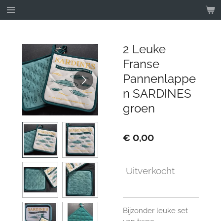
Ga
direct
naar
de
2 Leuke
hoofdinhoud
Franse
Pannenlappe
n SARDINES
groen
€ 0,00
Uitverkocht
Bijzonder leuke set