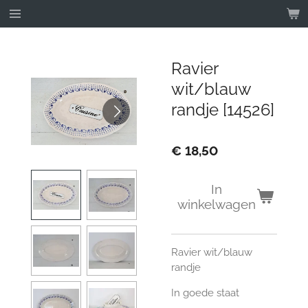
Ga
direct
naar
de
Ravier
hoofdinhoud
wit/blauw
randje [14526]
€ 18,50
In
winkelwagen
Ravier wit/blauw
randje
In goede staat