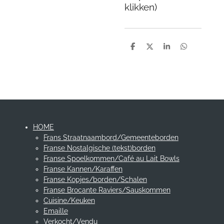
klikken)
D
D
S
D
e
e
h
e
l
e
a
l
e
l
r
e
n
e
n
HOME
Frans Straatnaambord/Gemeenteborden
Franse Nostalgische (tekst)borden
Franse Spoelkommen/Café au Lait Bowls
Franse Kannen/Karaffen
Franse Kopjes/borden/Schalen
Franse Brocante Raviers/Sauskommen
Cuisine/Keuken
Emaille
Verkocht/Vendu