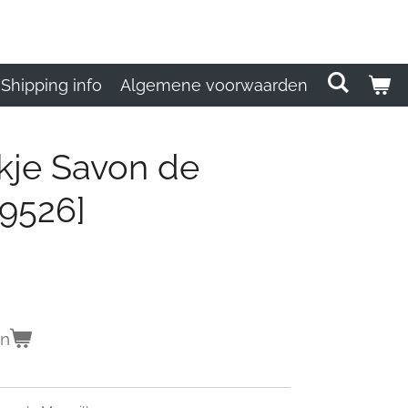
Shipping info
Algemene voorwaarden
ekje Savon de
29526]
en