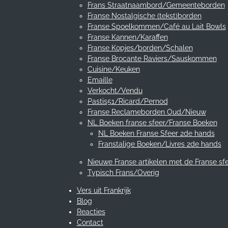
Frans Straatnaambord/Gemeenteborden
Franse Nostalgische (tekst)borden
Franse Spoelkommen/Café au Lait Bowls
Franse Kannen/Karaffen
Franse Kopjes/borden/Schalen
Franse Brocante Raviers/Sauskommen
Cuisine/Keuken
Emaille
Verkocht/Vendu
Pastis51/Ricard/Pernod
Franse Reclameborden Oud/Nieuw
NL Boeken franse sfeer/Franse Boeken
NL Boeken Franse Sfeer 2de hands
Franstalige Boeken/Livres 2de hands
Nieuwe Franse artikelen met de Franse sf
Typisch Frans/Overig
Vers uit Frankrijk
Blog
Reacties
Contact