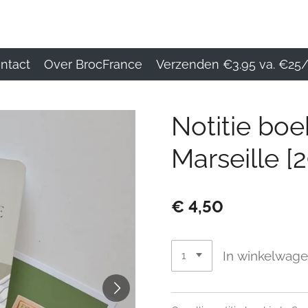
ntact
Over BrocFrance
Verzenden €3.95 va. €25/
Notitie bo
Marseille [
€ 4,50
In winkelwag