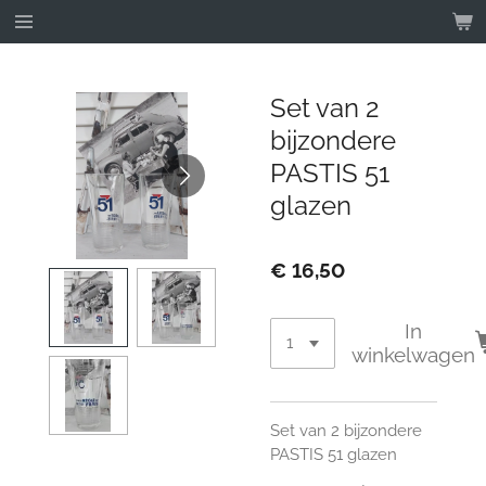
Ga
direct
naar
de
Set van 2
hoofdinhoud
bijzondere
PASTIS 51
glazen
€ 16,50
In
winkelwagen
Set van 2 bijzondere
PASTIS 51 glazen