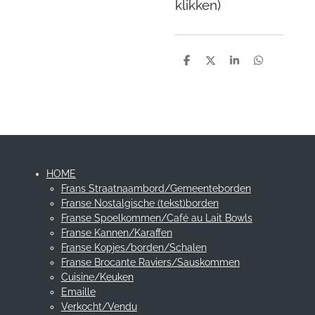
klikken)
D
D
S
D
e
e
h
e
l
e
a
l
e
l
r
e
n
e
n
HOME
Frans Straatnaambord/Gemeenteborden
Franse Nostalgische (tekst)borden
Franse Spoelkommen/Café au Lait Bowls
Franse Kannen/Karaffen
Franse Kopjes/borden/Schalen
Franse Brocante Raviers/Sauskommen
Cuisine/Keuken
Emaille
Verkocht/Vendu