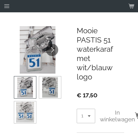
Ga
direct
naar
de
Mooie
hoofdinhoud
PASTIS 51
waterkaraf
met
wit/blauw
logo
€ 17,50
In
winkelwagen