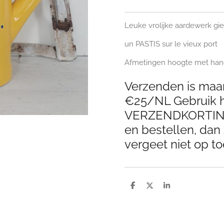
Leuke vrolijke aardewerk gi
un PASTIS sur le vieux port
Afmetingen hoogte met hand
Verzenden is maar
€25/NL Gebruik h
VERZENDKORTING 
en bestellen, dan 
vergeet niet op to
D
D
S
e
e
h
l
e
a
e
l
r
n
e