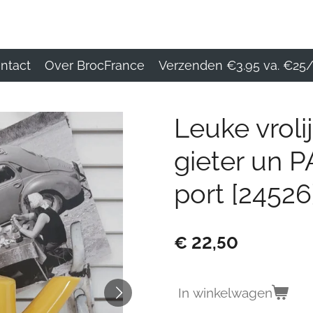
ntact
Over BrocFrance
Verzenden €3.95 va. €25/
Leuke vroli
gieter un P
port [24526
€ 22,50
In winkelwagen