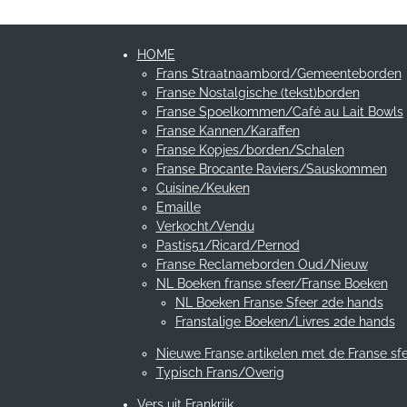
HOME
Frans Straatnaambord/Gemeenteborden
Franse Nostalgische (tekst)borden
Franse Spoelkommen/Café au Lait Bowls
Franse Kannen/Karaffen
Franse Kopjes/borden/Schalen
Franse Brocante Raviers/Sauskommen
Cuisine/Keuken
Emaille
Verkocht/Vendu
Pastis51/Ricard/Pernod
Franse Reclameborden Oud/Nieuw
NL Boeken franse sfeer/Franse Boeken
NL Boeken Franse Sfeer 2de hands
Franstalige Boeken/Livres 2de hands
Nieuwe Franse artikelen met de Franse sf
Typisch Frans/Overig
Vers uit Frankrijk