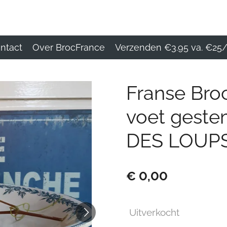
ntact
Over BrocFrance
Verzenden €3.95 va. €25/
Franse Bro
voet gest
DES LOUP
€ 0,00
Uitverkocht