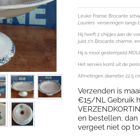
Leuke Franse Brocante scha
Lauriers
versieringen langs 
Hij heeft 2 chipjes aan de v
juist z'n Brocante charme, en 
Hij is mooi gestempeld
MOUL
Het servies komt uit de peri
Afmetingen diameter 22.5 c
Verzenden is maar
€15/NL Gebruik hi
VERZENDKORTING 
en bestellen, dan 
vergeet niet op to