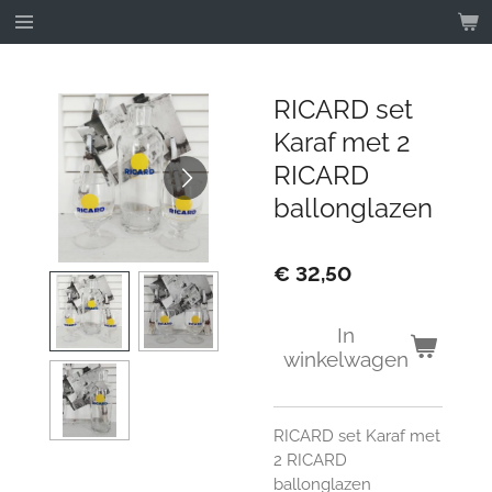
Ga
direct
naar
de
RICARD set
hoofdinhoud
Karaf met 2
RICARD
ballonglazen
€ 32,50
In
winkelwagen
RICARD set Karaf met
2 RICARD
ballonglazen