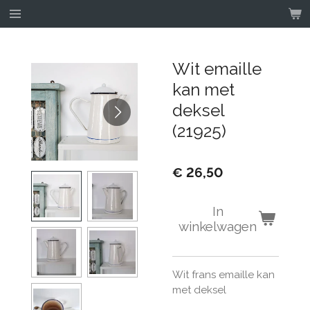
Ga
direct
naar
de
Wit emaille
hoofdinhoud
kan met
deksel
(21925)
€ 26,50
In
winkelwagen
Wit frans emaille kan
met deksel