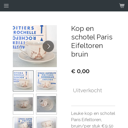
Ga
direct
naar
de
Kop en
hoofdinhoud
schotel Paris
Eifeltoren
bruin
€ 0,00
Uitverkocht
Leuke kop en schotel
Paris Eifeltoren,
bruin/per stuk €9.50