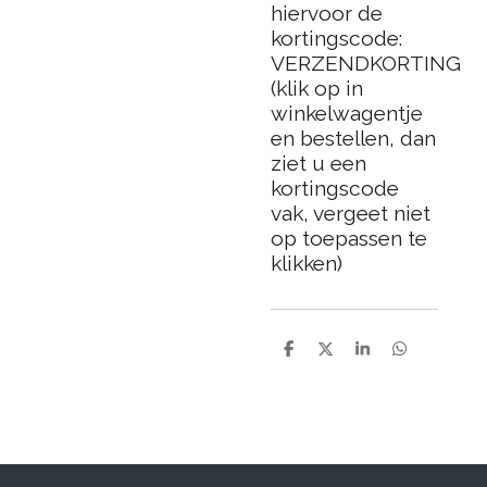
hiervoor de
kortingscode:
VERZENDKORTING
(klik op in
winkelwagentje
en bestellen, dan
ziet u een
kortingscode
vak, vergeet niet
op toepassen te
klikken)
D
D
S
D
e
e
h
e
l
e
a
l
e
l
r
e
n
e
n