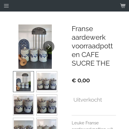
Ga
direct
naar
de
Franse
hoofdinhoud
aardewerk
voorraadpott
en CAFE
SUCRE THE
€ 0,00
Uitverkocht
Leuke Franse