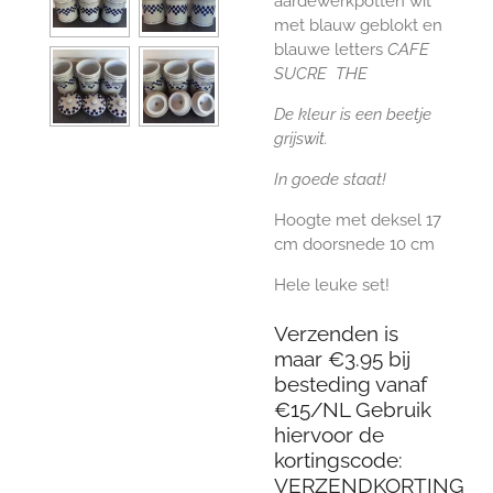
aardewerkpotten wit
met blauw geblokt en
blauwe letters
CAFE
SUCRE THE
De kleur is een beetje
grijswit.
In goede staat!
Hoogte met deksel 17
cm doorsnede 10 cm
Hele leuke set!
Verzenden is
maar €3.95 bij
besteding vanaf
€15/NL Gebruik
hiervoor de
kortingscode:
VERZENDKORTING