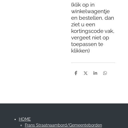
(klik op in
winkelwagentje
en bestellen, dan
ziet u een
kortingscode vak,
vergeet niet op
toepassen te
klikken)
D
D
S
D
e
e
h
e
l
e
a
l
e
l
r
e
n
e
n
HOME
Frans Straatnaambord/Gemeenteborden