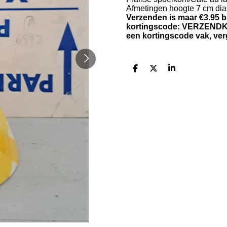
Afmetingen hoogte 7 cm di
Verzenden is maar €3.95 b
kortingscode: VERZENDKOR
een kortingscode vak, verg
D
D
S
e
e
h
l
e
a
e
l
r
n
e