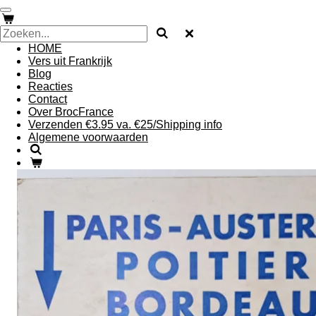
Ga
direct
naar
HOME
de
Vers uit Frankrijk
hoofdinhoud
Blog
Reacties
Contact
Over BrocFrance
Verzenden €3.95 va. €25/Shipping info
Algemene voorwaarden