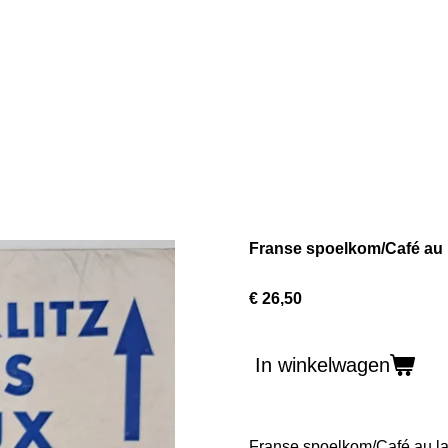
Franse spoelkom/Café au la
€ 26,50
In winkelwagen
Franse spoelkom/Café au la