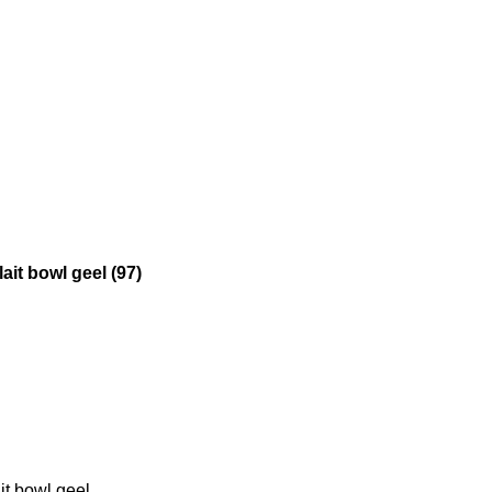
it bowl geel (97)
it bowl geel