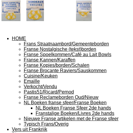
HOME
Frans Straatnaambord/Gemeenteborden
Franse Nostalgische (tekst)borden
Franse Spoelkommen/Café au Lait Bowls
Franse Kannen/Karaffen
Franse Kopjes/borden/Schalen
Franse Brocante Raviers/Sauskommen
Cuisine/Keuken
Emaille
Verkocht/Vendu
Pastis51/Ricard/Pernod
Franse Reclameborden Oud/Nieuw
NL Boeken franse sfeer/Franse Boeken
NL Boeken Franse Sfeer 2de hands
Franstalige Boeken/Livres 2de hands
Nieuwe Franse artikelen met de Franse sfeer
Typisch Frans/Overig
Vers uit Frankrijk