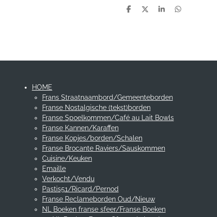
D
D
S
D
e
e
h
e
l
e
a
l
e
l
r
e
n
e
n
HOME
Frans Straatnaambord/Gemeenteborden
Franse Nostalgische (tekst)borden
Franse Spoelkommen/Café au Lait Bowls
Franse Kannen/Karaffen
Franse Kopjes/borden/Schalen
Franse Brocante Raviers/Sauskommen
Cuisine/Keuken
Emaille
Verkocht/Vendu
Pastis51/Ricard/Pernod
Franse Reclameborden Oud/Nieuw
NL Boeken franse sfeer/Franse Boeken