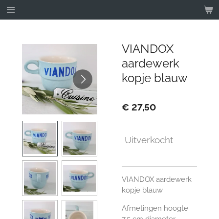
Ga
direct
naar
de
VIANDOX
hoofdinhoud
aardewerk
kopje blauw
€ 27,50
Uitverkocht
VIANDOX aardewerk
kopje blauw
Afmetingen hoogte
7.5 cm diameter