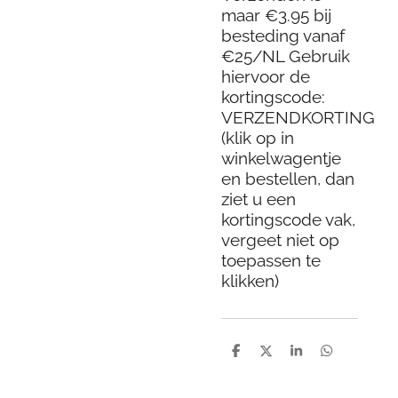
maar €3.95 bij
besteding vanaf
€25/NL Gebruik
hiervoor de
kortingscode:
VERZENDKORTING
(klik op in
winkelwagentje
en bestellen, dan
ziet u een
kortingscode vak,
vergeet niet op
toepassen te
klikken)
D
D
S
D
e
e
h
e
l
e
a
l
e
l
r
e