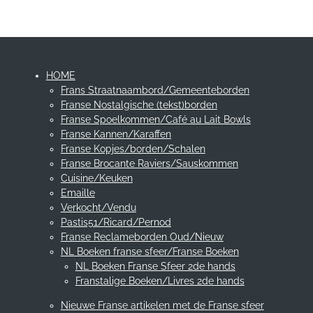
n
e
n
HOME
Frans Straatnaambord/Gemeenteborden
Franse Nostalgische (tekst)borden
Franse Spoelkommen/Café au Lait Bowls
Franse Kannen/Karaffen
Franse Kopjes/borden/Schalen
Franse Brocante Raviers/Sauskommen
Cuisine/Keuken
Emaille
Verkocht/Vendu
Pastis51/Ricard/Pernod
Franse Reclameborden Oud/Nieuw
NL Boeken franse sfeer/Franse Boeken
NL Boeken Franse Sfeer 2de hands
Franstalige Boeken/Livres 2de hands
Nieuwe Franse artikelen met de Franse sfeer