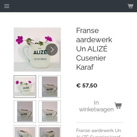
Ga
direct
naar
de
Franse
hoofdinhoud
aardewerk
Un ALIZÉ
Cusenier
Karaf
€ 57,50
In
winkelwagen
Franse aardewerk Un