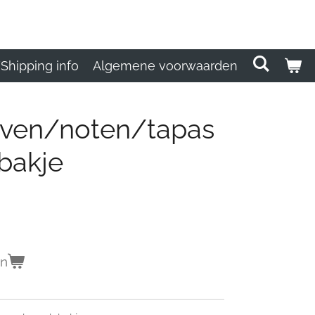
Shipping info
Algemene voorwaarden
jven/noten/tapas
bakje
en