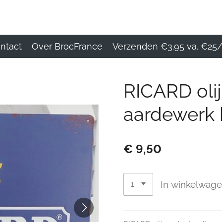
ntact
Over BrocFrance
Verzenden €3.95 va. €25/
RICARD oli
aardewerk 
€ 9,50
In winkelwag