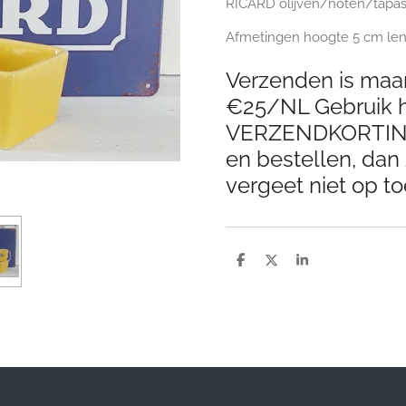
RICARD olijven/noten/tapas
Afmetingen hoogte 5 cm le
Verzenden is maar
€25/NL Gebruik h
VERZENDKORTING 
en bestellen, dan 
vergeet niet op to
D
D
S
e
e
h
l
e
a
e
l
r
n
e