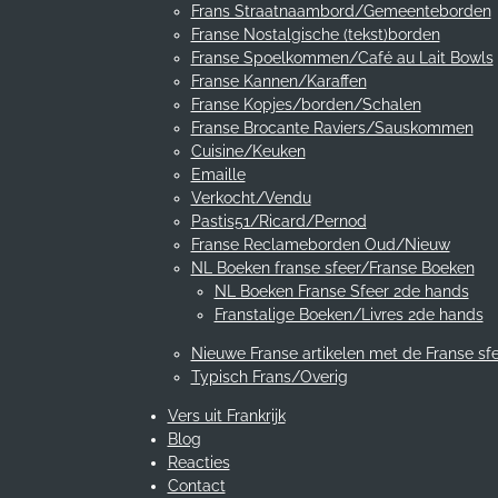
Frans Straatnaambord/Gemeenteborden
Franse Nostalgische (tekst)borden
Franse Spoelkommen/Café au Lait Bowls
Franse Kannen/Karaffen
Franse Kopjes/borden/Schalen
Franse Brocante Raviers/Sauskommen
Cuisine/Keuken
Emaille
Verkocht/Vendu
Pastis51/Ricard/Pernod
Franse Reclameborden Oud/Nieuw
NL Boeken franse sfeer/Franse Boeken
NL Boeken Franse Sfeer 2de hands
Franstalige Boeken/Livres 2de hands
Nieuwe Franse artikelen met de Franse sf
Typisch Frans/Overig
Vers uit Frankrijk
Blog
Reacties
Contact