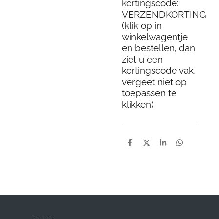
kortingscode:
VERZENDKORTING
(klik op in
winkelwagentje
en bestellen, dan
ziet u een
kortingscode vak,
vergeet niet op
toepassen te
klikken)
D
D
S
D
e
e
h
e
l
e
a
l
e
l
r
e
n
e
n