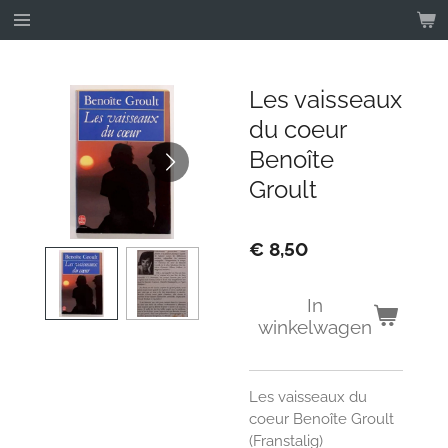
Ga
direct
naar
de
Les vaisseaux
hoofdinhoud
du coeur
Benoîte
Groult
€ 8,50
In
winkelwagen
Les vaisseaux du
coeur Benoîte Groult
(Franstalig)