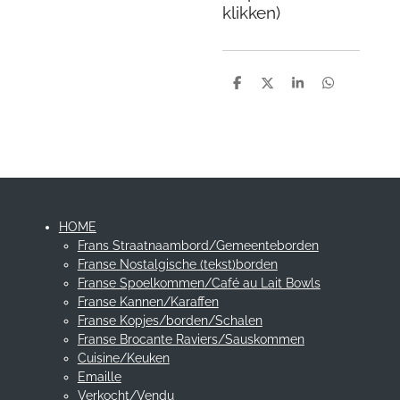
klikken)
D
D
S
D
e
e
h
e
l
e
a
l
e
l
r
e
n
e
n
HOME
Frans Straatnaambord/Gemeenteborden
Franse Nostalgische (tekst)borden
Franse Spoelkommen/Café au Lait Bowls
Franse Kannen/Karaffen
Franse Kopjes/borden/Schalen
Franse Brocante Raviers/Sauskommen
Cuisine/Keuken
Emaille
Verkocht/Vendu