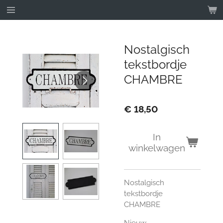
Ga
direct
naar
de
Nostalgisch
hoofdinhoud
tekstbordje
CHAMBRE
€ 18,50
In
winkelwagen
Nostalgisch
tekstbordje
CHAMBRE
Nieuw