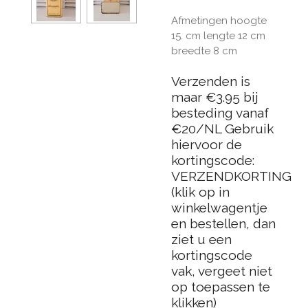
Afmetingen hoogte
15. cm lengte 12 cm
breedte 8 cm
Verzenden is
maar €3.95 bij
besteding vanaf
€20/NL Gebruik
hiervoor de
kortingscode:
VERZENDKORTING
(klik op in
winkelwagentje
en bestellen, dan
ziet u een
kortingscode
vak, vergeet niet
op toepassen te
klikken)