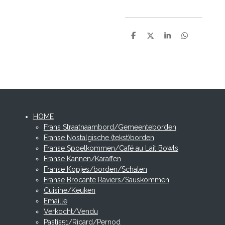
D
D
S
D
e
e
h
e
l
e
a
l
e
l
r
e
n
e
n
HOME
Frans Straatnaambord/Gemeenteborden
Franse Nostalgische (tekst)borden
Franse Spoelkommen/Café au Lait Bowls
Franse Kannen/Karaffen
Franse Kopjes/borden/Schalen
Franse Brocante Raviers/Sauskommen
Cuisine/Keuken
Emaille
Verkocht/Vendu
Pastis51/Ricard/Pernod