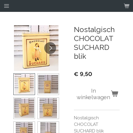
Ga
direct
naar
de
Nostalgisch
hoofdinhoud
CHOCOLAT
SUCHARD
blik
€ 9,50
In
winkelwagen
Nostalgisch
CHOCOLAT
SUCHARD blik