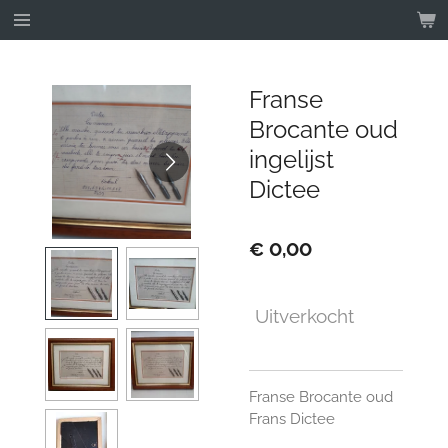
Ga
direct
naar
de
Franse
hoofdinhoud
Brocante oud
ingelijst
Dictee
€ 0,00
Uitverkocht
Franse Brocante oud
Frans Dictee