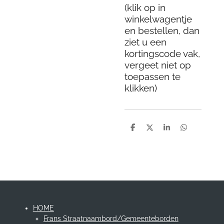
(klik op in
winkelwagentje
en bestellen, dan
ziet u een
kortingscode vak,
vergeet niet op
toepassen te
klikken)
D
D
S
D
e
e
h
e
l
e
a
l
e
l
r
e
n
e
n
HOME
Frans Straatnaambord/Gemeenteborden