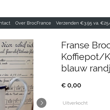
ntact
Over BrocFrance
Verzenden €3.95 va. €25
Franse Broc
Koffiepot/K
blauw rand
€ 0,00
Uitverkocht