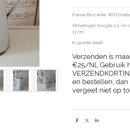
Franse Brocante Wit Emaill
Afmetingen hoogte 2.5 cm
13 cm
In goede staat!
Verzenden is maar
€25/NL Gebruik h
VERZENDKORTING (
en bestellen, dan 
vergeet niet op to
D
D
S
e
e
h