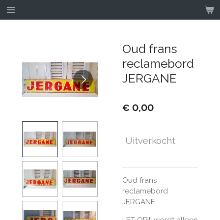
Ga
direct
naar
de
Oud frans
hoofdinhoud
reclamebord
JERGANE
€ 0,00
Uitverkocht
Oud frans
reclamebord
JERGANE
LET OP!!! wordt alleen