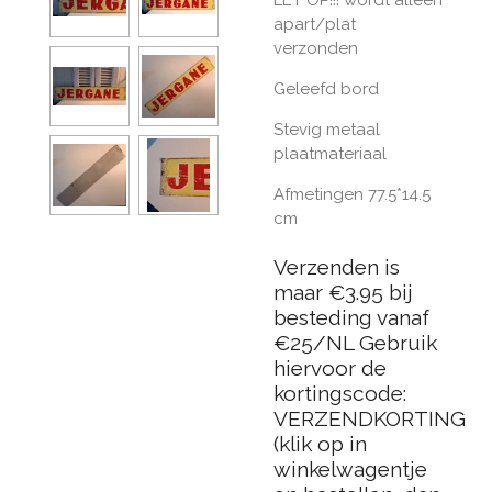
apart/plat
verzonden
Geleefd bord
Stevig metaal
plaatmateriaal
Afmetingen 77.5*14.5
cm
Verzenden is
maar €3.95 bij
besteding vanaf
€25/NL Gebruik
hiervoor de
kortingscode:
VERZENDKORTING
(klik op in
winkelwagentje