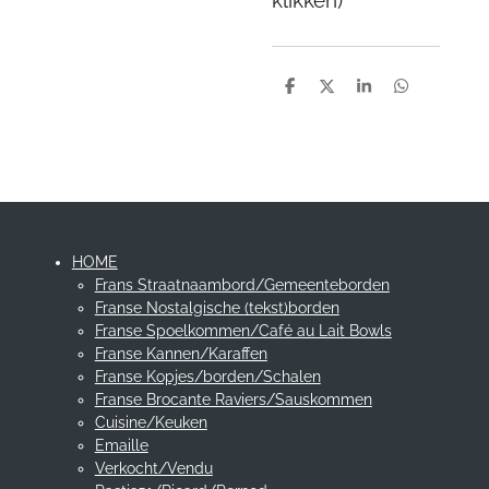
klikken)
D
D
S
D
e
e
h
e
l
e
a
l
e
l
r
e
n
e
n
HOME
Frans Straatnaambord/Gemeenteborden
Franse Nostalgische (tekst)borden
Franse Spoelkommen/Café au Lait Bowls
Franse Kannen/Karaffen
Franse Kopjes/borden/Schalen
Franse Brocante Raviers/Sauskommen
Cuisine/Keuken
Emaille
Verkocht/Vendu