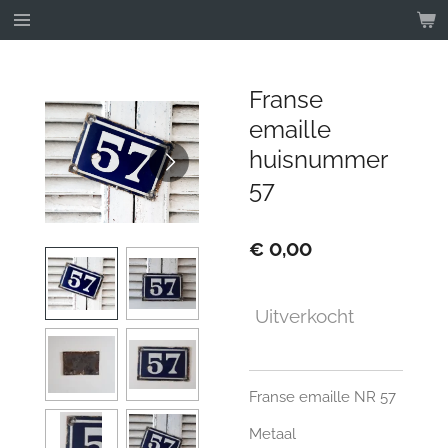
Ga
direct
naar
de
Franse
hoofdinhoud
emaille
huisnummer
57
€ 0,00
Uitverkocht
Franse emaille NR 57
Metaal