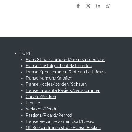
D
D
S
D
e
e
h
e
l
e
a
l
e
l
r
e
n
e
n
HOME
Frans Straatnaambord/Gemeenteborden
Franse Nostalgische (tekst)borden
Franse Spoelkommen/Café au Lait Bowls
Franse Kannen/Karaffen
Franse Kopjes/borden/Schalen
Franse Brocante Raviers/Sauskommen
Cuisine/Keuken
Emaille
Verkocht/Vendu
Pastis51/Ricard/Pernod
Franse Reclameborden Oud/Nieuw
NL Boeken franse sfeer/Franse Boeken