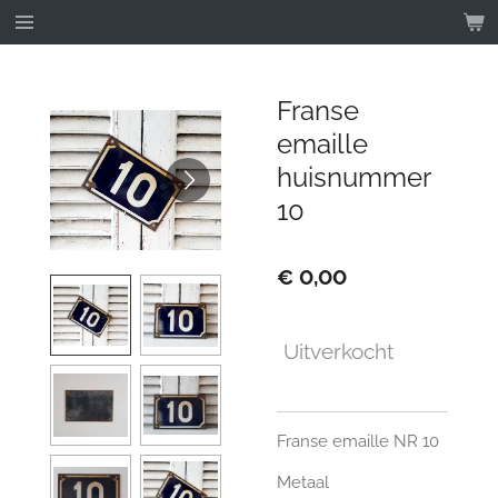
Ga
direct
naar
de
Franse
hoofdinhoud
emaille
huisnummer
10
€ 0,00
Uitverkocht
Franse emaille NR 10
Metaal